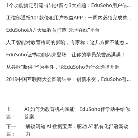
1个功能搞定引流+转化+留存3大难题：EduSoho用户信息
采集功能来了！
工信部通报101款侵犯用户权益APP：一周内必须完成整
改
EduSoho助力天琥教育打造“云琥在线”平台
人工智能对教育格局的影响，专家称：这几方面不能忽
视！
EduSoho证书功能闪亮登场，让你的学员荣誉感满满！
从谷歌“断供”华为事件，论EduSoho为什么选择开源
2019中国互联网大会圆满结束！创新求变，EduSoho引领
互联网+教育发展浪潮！
上一
AI 如何为教育机构赋能，EduSoho伴学助手给你
篇：
答案
下一
解锁阔知 AI 数据宝库：驱动 AI 私有化部署新动
篇：
力