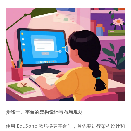
步骤一、平台的架构设计与布局规划
使用 EduSoho 教培搭建平台时，首先要进行架构设计和