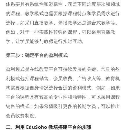
体系要具有系统性和逻辑性，涵盖不同难度层次和领域
的课程。教学模式也需要根据课程特点和学员需求进行
选择，如采用直播教学、录播教学还是混合式教学等。
例如，对于一些实践性较强的课程，可以采用直播教
学，让学员能够与教师进行实时互动。
第三步：确定平台的盈利模式
盈利模式是在线教育平台可持续发展的关键。常见的盈
利模式包括课程销售、会员收费、广告收入等。教育机
构需要根据自身情况选择合适的盈利模式。例如，如果
平台的课程具有较高的专业性和独特性，可以采用课程
销售的模式；如果希望吸引更多的长期学员，可以推出
会员收费制度。
二、利用 EduSoho 教培搭建平台的步骤