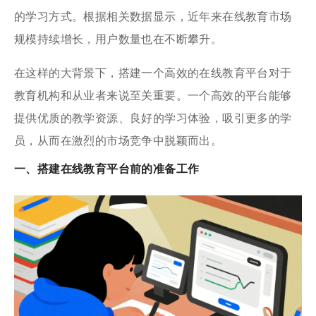
的学习方式。根据相关数据显示，近年来在线教育市场
规模持续增长，用户数量也在不断攀升。
在这样的大背景下，搭建一个高效的在线教育平台对于
教育机构和从业者来说至关重要。一个高效的平台能够
提供优质的教学资源、良好的学习体验，吸引更多的学
员，从而在激烈的市场竞争中脱颖而出。
一、搭建在线教育平台前的准备工作