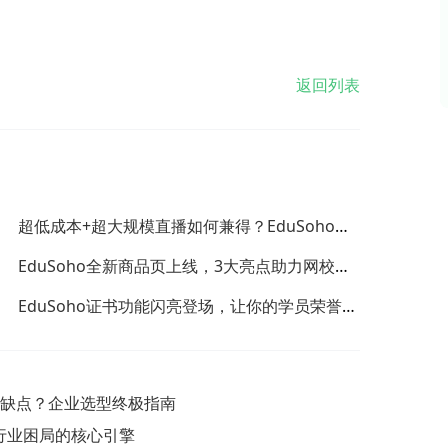
返回列表
超低成本+超大规模直播如何兼得？EduSoho大
型公开课帮你愿望成真！
EduSoho全新商品页上线，3大亮点助力网校解
决转化难题！
EduSoho证书功能闪亮登场，让你的学员荣誉感
满满！
优缺点？企业选型终极指南
教育行业困局的核心引擎